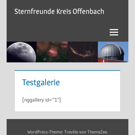
Zum
Sternfreunde Kreis Offenbach
Inhalt
springen
Menü
Testgalerie
[nggallery id=“1″]
WordPress-Theme: Treville von ThemeZee.